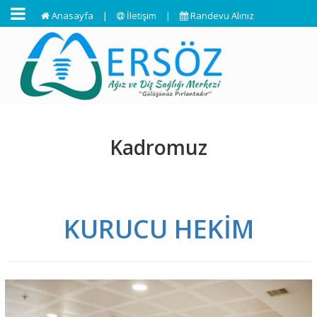
Anasayfa
|
İletişim
|
Randevu Alınız
Kadromuz
KURUCU HEKİM