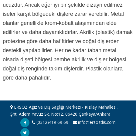
ucuzdur. Ancak eğer iyi bir şekilde dizayn edilmez
iseler karşıt bölgedeki dişlere zarar verebilir. Metal
olanlar genellikle krom-kobalt alaşımından elde
edilirler ve daha dayanıklıdırlar. Akrilik (plastik) damak
protezine göre daha hafiftirler ve doğal dişlerden
destekli yapılabilirler. Her ne kadar taban metal
olsada dişeti bölgesi pembe akrilik ve dişler bölgesi
doğal diş renginde takım dişlerdir. Plastik olanlara
göre daha pahalıdır.
ERSÖZ Ağız ve Diş Sağlığı Merkezi - Kızılay Mahallesi,
Şht. Adem Yavuz Sk. No:12, 06420 Çankaya/Ankara
(0312)419 69 69
info@ersozdis.com